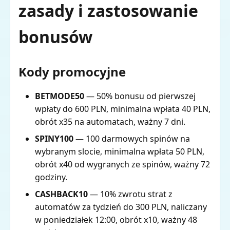
zasady i zastosowanie
bonusów
Kody promocyjne
BETMODE50
— 50% bonusu od pierwszej
wpłaty do 600 PLN, minimalna wpłata 40 PLN,
obrót x35 na automatach, ważny 7 dni.
SPINY100
— 100 darmowych spinów na
wybranym slocie, minimalna wpłata 50 PLN,
obrót x40 od wygranych ze spinów, ważny 72
godziny.
CASHBACK10
— 10% zwrotu strat z
automatów za tydzień do 300 PLN, naliczany
w poniedziałek 12:00, obrót x10, ważny 48