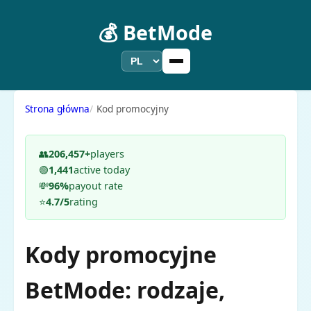
💰 BetMode
Strona główna
Kod promocyjny
👥
206,457+
players
🟢
1,441
active today
💸
96%
payout rate
⭐
4.7/5
rating
Kody promocyjne
BetMode: rodzaje,