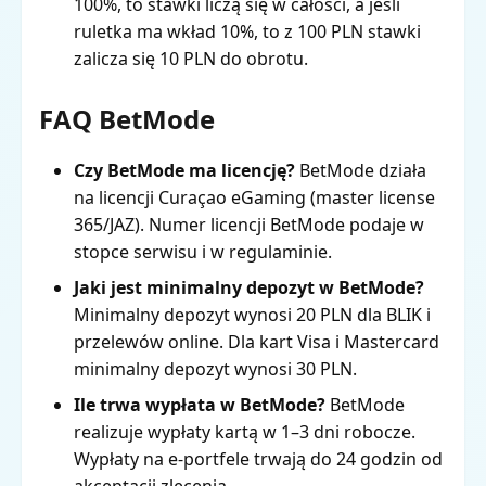
100%, to stawki liczą się w całości, a jeśli
ruletka ma wkład 10%, to z 100 PLN stawki
zalicza się 10 PLN do obrotu.
FAQ BetMode
Czy BetMode ma licencję?
BetMode działa
na licencji Curaçao eGaming (master license
365/JAZ). Numer licencji BetMode podaje w
stopce serwisu i w regulaminie.
Jaki jest minimalny depozyt w BetMode?
Minimalny depozyt wynosi 20 PLN dla BLIK i
przelewów online. Dla kart Visa i Mastercard
minimalny depozyt wynosi 30 PLN.
Ile trwa wypłata w BetMode?
BetMode
realizuje wypłaty kartą w 1–3 dni robocze.
Wypłaty na e-portfele trwają do 24 godzin od
akceptacji zlecenia.