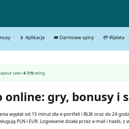
onusy
📱 Aplikacja
🎟️ Darmowe spiny
💳 Wpłata
payout rate
⭐
4.7/5
rating
online: gry, bonusy i 
ia wypłat od 15 minut dla e-portfeli i BLIK oraz do 24 g
sługują PLN i EUR. Logowanie działa przez e-mail i hasło, z 