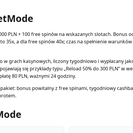
BetMode
00 PLN + 100 free spinów na wskazanych slotach. Bonus odb
 35x, a dla free spinów 40x; czas na spełnienie warunków
o w grach kasynowych, liczony tygodniowo i wypłacany jako
pojawiają się przykłady typu „Reload 50% do 300 PLN” w we
płatę 80 PLN, ważnymi 24 godziny.
kiet: bonus powitalny z free spinami, tygodniowy cashba
obrotem.
tMode