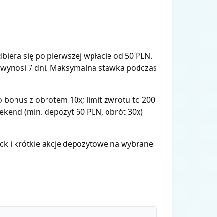
iera się po pierwszej wpłacie od 50 PLN.
 wynosi 7 dni. Maksymalna stawka podczas
 bonus z obrotem 10x; limit zwrotu to 200
ekend (min. depozyt 60 PLN, obrót 30x)
ck i krótkie akcje depozytowe na wybrane