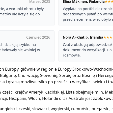
Marzec 2025
Elina Mäkinen, Finlandia
★★
cie, a warunki obrotu były
Wypłata na portfel elektroni
matów nie liczyła się do
dodatkowych pytań po weryfi
przed zleceniem, więc obyło 
Czerwiec 2026
Nora Al-Khatib, Irlandia
★★★
ach działają szybko na
Czat z obsługą odpowiedział 
e ładowały się wolniej w
dokument do weryfikacji. Po 
rozmowie.
ch Europy, głównie w regionie Europy Środkowo‑Wschodniej
 Bułgarię, Chorwację, Słowenię, Serbię oraz Bośnię i Herce
a i gra są możliwe tylko po przejściu weryfikacji wieku i t
zęści krajów Ameryki Łacińskiej. Lista obejmuje m.in. Meks
ancji, Hiszpanii, Włoch, Holandii oraz Australii jest zabloko
 angielski, czeski, słowacki, węgierski, rumuński, bułgarski,