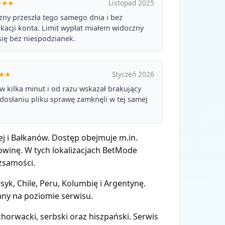
★★★
Listopad 2025
czny przeszła tego samego dnia i bez
kacji konta. Limit wypłat miałem widoczny
się bez niespodzianek.
★★
Styczeń 2026
w kilka minut i od razu wskazał brakujący
dosłaniu pliku sprawę zamknęli w tej samej
 i Bałkanów. Dostęp obejmuje m.in.
gowinę. W tych lokalizacjach BetMode
ożsamości.
yk, Chile, Peru, Kolumbię i Argentynę.
wany na poziomie serwisu.
 chorwacki, serbski oraz hiszpański. Serwis