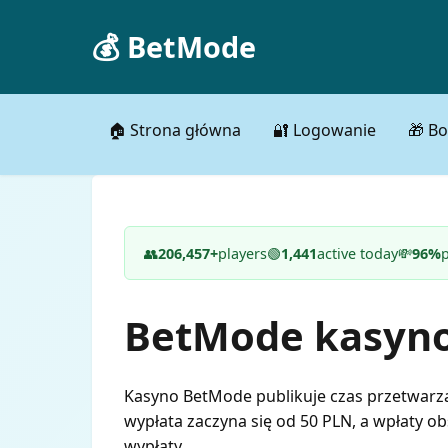
💰 BetMode
🏠 Strona główna
🔐 Logowanie
🎁 B
👥
206,457+
players
🟢
1,441
active today
💸
96%
BetMode kasyno 
Kasyno BetMode publikuje czas przetwarzan
wypłata zaczyna się od 50 PLN, a wpłaty ob
wypłaty.