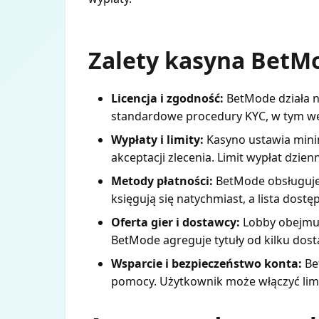
Zalety kasyna BetM
Licencja i zgodność:
BetMode działa na
standardowe procedury KYC, w tym wer
Wypłaty i limity:
Kasyno ustawia minim
akceptacji zlecenia. Limit wypłat dzie
Metody płatności:
BetMode obsługuje 
księgują się natychmiast, a lista dostę
Oferta gier i dostawcy:
Lobby obejmuje
BetMode agreguje tytuły od kilku dos
Wsparcie i bezpieczeństwo konta:
Bet
pomocy. Użytkownik może włączyć limi