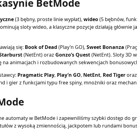
kasynie BetMode
syczne
(3 bębny, proste linie wypłat),
wideo
(5 bębnów, funk
minują sloty wideo, a klasyczne pozycje działają głównie
awiają się:
Book of Dead
(Play’n GO),
Sweet Bonanza
(Prag
Starburst
(NetEnt) oraz
Gonzo’s Quest
(NetEnt). Sloty 3D 
 się na animacjach i rozbudowanych sekwencjach bonusowyc
ostawcy:
Pragmatic Play
,
Play’n GO
,
NetEnt
,
Red Tiger
ora
d i gier z funkcjami typu free spiny, mnożniki oraz mecha
tMode
ane automaty w BetMode i zapewniliśmy szybki dostęp do gry: 
 tytułów z wysoką zmiennością, jackpotem lub rundami bon