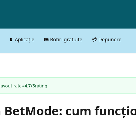
📱 Aplicație
🎟️ Rotiri gratuite
💳 Depunere
payout rate
⭐
4.7/5
rating
la BetMode: cum funcți