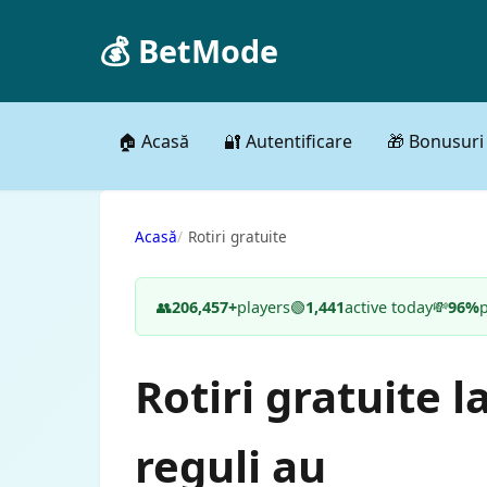
💰 BetMode
🏠 Acasă
🔐 Autentificare
🎁 Bonusuri
Acasă
Rotiri gratuite
👥
206,457+
players
🟢
1,441
active today
💸
96%
Rotiri gratuite 
reguli au