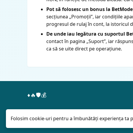
Pot să folosesc un bonus la BetMode și
secțiunea „Promoții”, iar condițiile apa
progresul de rulaj în cont, la istoricul
De unde iau legătura cu suportul Be
contact în pagina „Suport”, iar răspunsul
ca să se uite direct pe operațiune.
♦️
🔥
🛡️
💰
Folosim cookie-uri pentru a îmbunătăți experiența ta