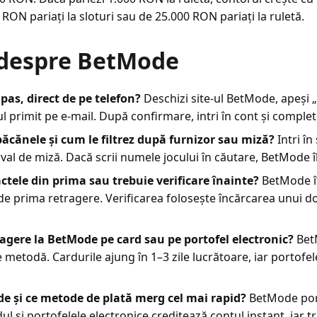
 RON pariați la sloturi sau de 25.000 RON pariați la ruletă.
 despre BetMode
pas, direct de pe telefon?
Deschizi site-ul BetMode, apeși „
 primit pe e-mail. După confirmare, intri în cont și complete
ăcănele și cum le filtrez după furnizor sau miză?
Intri în
terval de miză. Dacă scrii numele jocului în căutare, BetMode îl
actele din prima sau trebuie verificare înainte?
BetMode îți
te de prima retragere. Verificarea folosește încărcarea unui
ragere la BetMode pe card sau pe portofel electronic?
BetM
metodă. Cardurile ajung în 1–3 zile lucrătoare, iar portofele
 și ce metode de plată merg cel mai rapid?
BetMode por
 și portofelele electronice creditează contul instant, iar tr