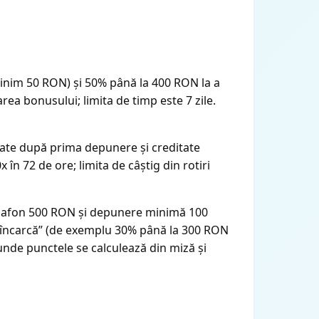
nim 50 RON) și 50% până la 400 RON la a
area bonusului; limita de timp este 7 zile.
ordate după prima depunere și creditate
x în 72 de ore; limita de câștig din rotiri
u plafon 500 RON și depunere minimă 100
„reîncarcă” (de exemplu 30% până la 300 RON
 unde punctele se calculează din miză și