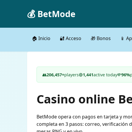
💰 BetMode
🏠 Inicio
🔐 Acceso
🎁 Bonos
📱 Ap
👥
206,457+
players
🟢
1,441
active today
💸
96%
Casino online B
BetMode opera con pagos en tarjeta y mone
completa en 3 pasos: correo, verificación d
mesas RNG y en vivo.