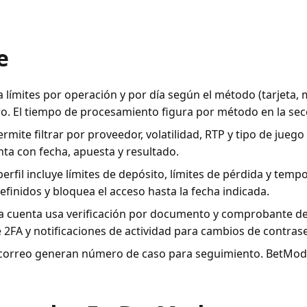
e
 límites por operación y por día según el método (tarjeta, 
ro. El tiempo de procesamiento figura por método en la secc
rmite filtrar por proveedor, volatilidad, RTP y tipo de juego
ta con fecha, apuesta y resultado.
perfil incluye límites de depósito, límites de pérdida y tem
efinidos y bloquea el acceso hasta la fecha indicada.
a cuenta usa verificación por documento y comprobante de d
e 2FA y notificaciones de actividad para cambios de contrase
l correo generan número de caso para seguimiento. BetMod