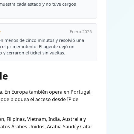
s muestra cada estado y no tuve cargos
★
Enero 2026
en menos de cinco minutos y resolvió una
 el primer intento. El agente dejó un
y cerraron el ticket sin vueltas.
le
na. En Europa también opera en Portugal,
tMode bloquea el acceso desde IP de
, Filipinas, Vietnam, India, Australia y
atos Árabes Unidos, Arabia Saudí y Catar.