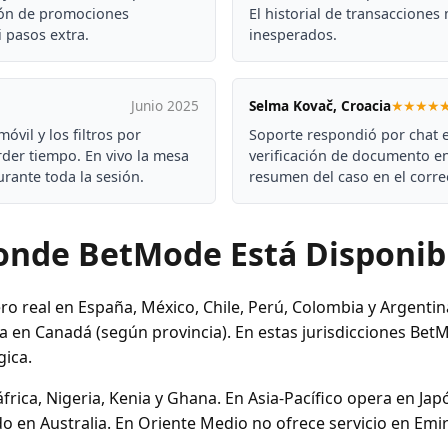
ción de promociones
El historial de transaccione
 pasos extra.
inesperados.
Junio 2025
Selma Kovač, Croacia
★★★★
óvil y los filtros por
Soporte respondió por chat 
der tiempo. En vivo la mesa
verificación de documento en
rante toda la sesión.
resumen del caso en el correo 
onde BetMode Está Disponib
ro real en España, México, Chile, Perú, Colombia y Argenti
ja en Canadá (según provincia). En estas jurisdicciones Be
gica.
ica, Nigeria, Kenia y Ghana. En Asia-Pacífico opera en Japón
o en Australia. En Oriente Medio no ofrece servicio en Emir