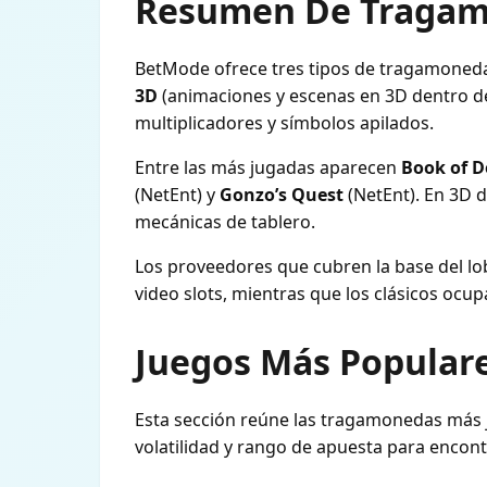
Resumen De Tragam
BetMode ofrece tres tipos de tragamoned
3D
(animaciones y escenas en 3D dentro del 
multiplicadores y símbolos apilados.
Entre las más jugadas aparecen
Book of 
(NetEnt) y
Gonzo’s Quest
(NetEnt). En 3D 
mecánicas de tablero.
Los proveedores que cubren la base del l
video slots, mientras que los clásicos ocu
Juegos Más Popular
Esta sección reúne las tragamonedas más ju
volatilidad y rango de apuesta para encont