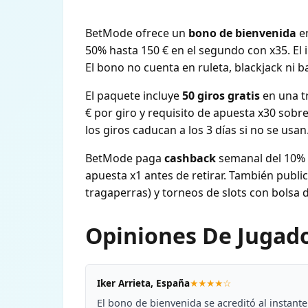
BetMode ofrece un
bono de bienvenida
en
50% hasta 150 € en el segundo con x35. El i
El bono no cuenta en ruleta, blackjack ni b
El paquete incluye
50 giros gratis
en una tr
€ por giro y requisito de apuesta x30 sobre
los giros caducan a los 3 días si no se usan
BetMode paga
cashback
semanal del 10% s
apuesta x1 antes de retirar. También publi
tragaperras) y torneos de slots con bolsa 
Opiniones De Jugad
Iker Arrieta, España
★★★★☆
El bono de bienvenida se acreditó al instant