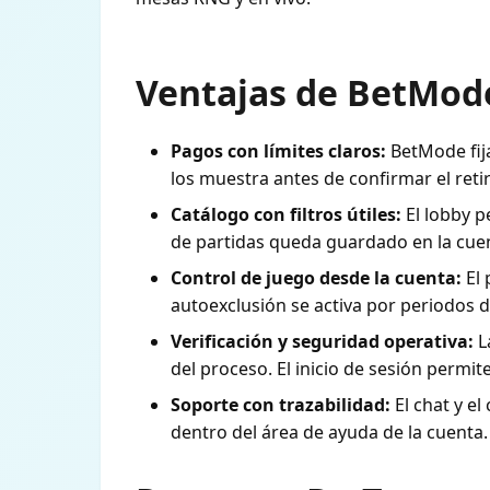
Ventajas de BetMod
Pagos con límites claros:
BetMode fija
los muestra antes de confirmar el reti
Catálogo con filtros útiles:
El lobby pe
de partidas queda guardado en la cuen
Control de juego desde la cuenta:
El 
autoexclusión se activa por periodos d
Verificación y seguridad operativa:
L
del proceso. El inicio de sesión permit
Soporte con trazabilidad:
El chat y e
dentro del área de ayuda de la cuenta.